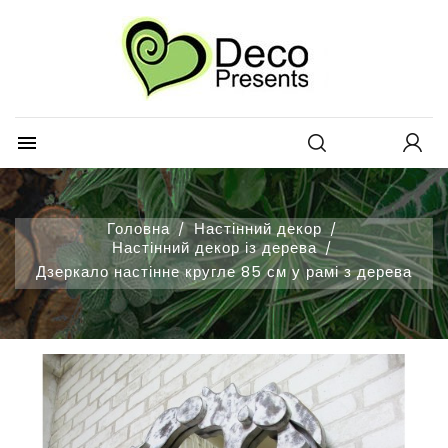
×
×
Додати до списку обраних
Створити список бажань
Увійти
×
товарів
Вам потрібно увійти, щоб зберегти товари у своєму списку
Назва списку бажань
побажань.
Create new list
add_circle_outline

Відміна
Увійти
Відміна
Створити список бажань
Головна
Настінний декор
Настінний декор із дерева
Дзеркало настінне кругле 85 см у рамі з дерева