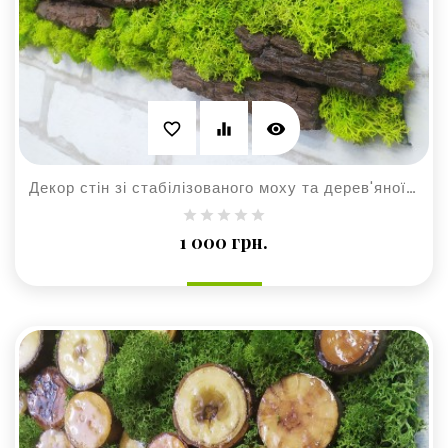
visibility
favorite_border
equalizer
Декор стін зі стабілізованого моху та дерев'яної кори
Ціна
1 000 грн.