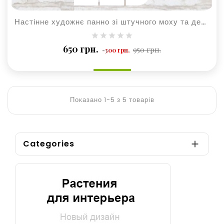
Настінне художнє панно зі штучного моху та дерев'яного коріння
Базова
Ціна
650 грн.
950 грн.
-300 грн.
ціна
Показано 1-5 з 5 товарів
Categories
