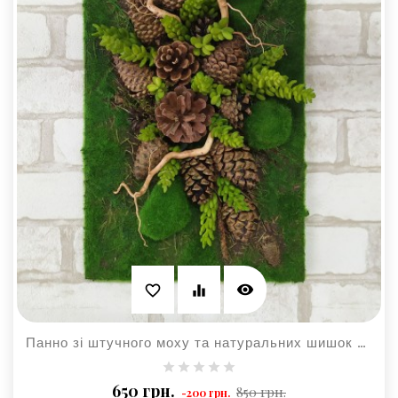
visibility
favorite_border
equalizer
Панно зі штучного моху та натуральних шишок для настінного декору
Базова
Ціна
650 грн.
850 грн.
-200 грн.