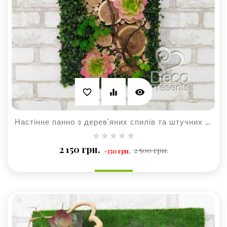
visibility
favorite_border
equalizer
Настінне панно з дерев'яних спилів та штучних рослин
Базова
Ціна
2 150 грн.
2 500 грн.
-350 грн.
ціна