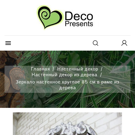
×
×
×
Добавить в избранное
Create wishlist
Войти
Create new list
add_circle_outline
You need to be logged in to save products in your
Wishlist name
wishlist.

Отмена
Войти
Отмена
Create wishlist
Главная
Настенный декор
Настенный декор из дерева
Зеркало настенное круглое 85 см в раме из
дерева