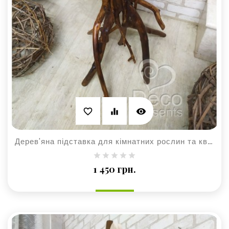
visibility
favorite_border
equalizer
Дерев'яна підставка для кімнатних рослин та квітів
Ціна
1 450 грн.