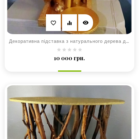
visibility
favorite_border
equalizer
Декоративна підставка з натурального дерева для бенкетів
Ціна
10 000 грн.