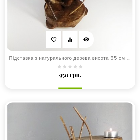
visibility
favorite_border
equalizer
Підставка з натурального дерева висота 55 см для квітів та рослин
Ціна
950 грн.