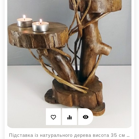
visibility
favorite_border
equalizer
Підставка із натурального дерева висота 35 см для кімнатних рослин