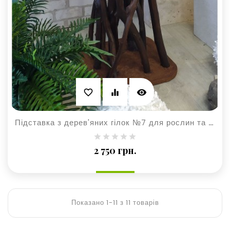
visibility
favorite_border
equalizer
Підставка з дерев'яних гілок №7 для рослин та квітів
Ціна
2 750 грн.
Показано 1-11 з 11 товарів