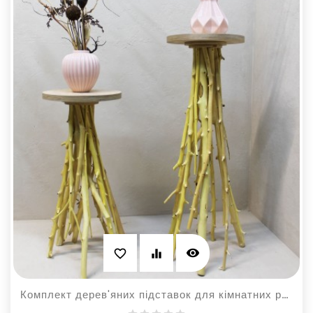
visibility
favorite_border
equalizer
Комплект дерев'яних підставок для кімнатних рослин та квітів