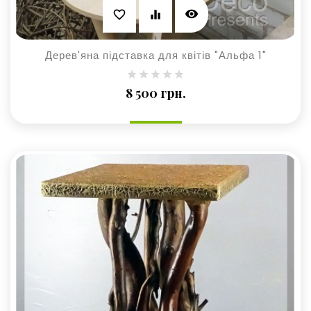
visibility
favorite_border
equalizer
Дерев'яна підставка для квітів "Альфа 1"
Ціна
8 500 грн.