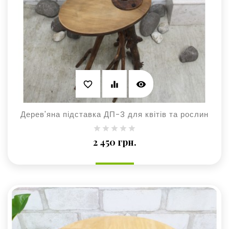
visibility
favorite_border
equalizer
Дерев'яна підставка ДП-3 для квітів та рослин
Ціна
2 450 грн.