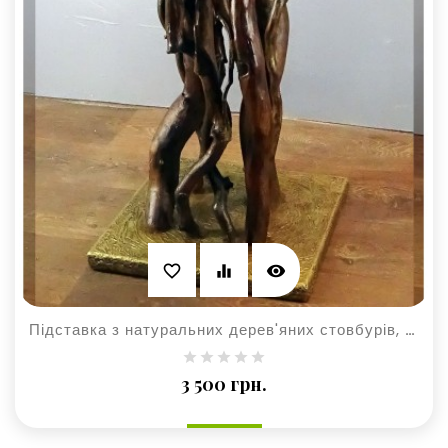
visibility
favorite_border
equalizer
Підставка з натуральних дерев'яних стовбурів, для квітів та кімнатних рослин
Ціна
3 500 грн.