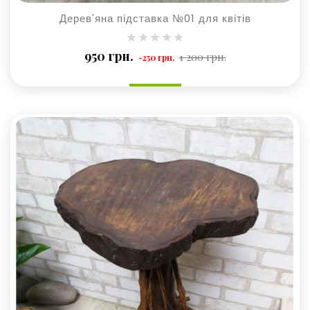
Дерев'яна підставка №01 для квітів
Базова
Ціна
950 грн.
1 200 грн.
-250 грн.
ціна