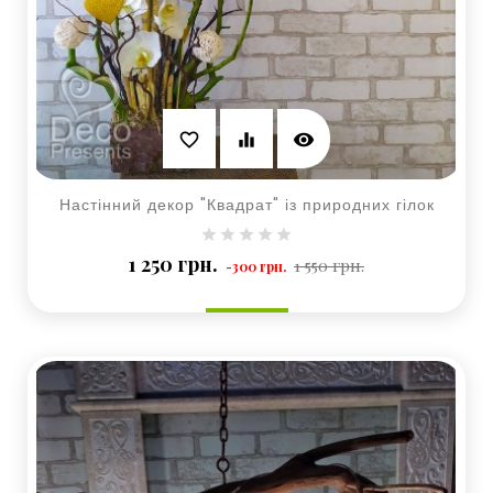
visibility
favorite_border
equalizer
Настінний декор "Квадрат" із природних гілок
Базова
Ціна
1 250 грн.
1 550 грн.
-300 грн.
ціна