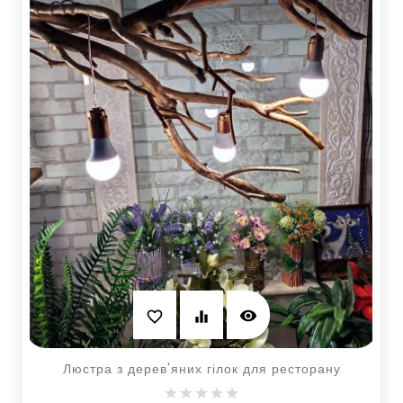
visibility
favorite_border
equalizer
Люстра з дерев'яних гілок для ресторану