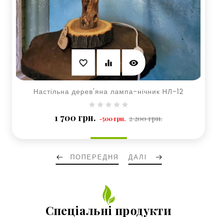
visibility
favorite_border
equalizer
Настільна дерев'яна лампа-нічник НЛ-12
Базова
Ціна
1 700 грн.
2 200 грн.
-500 грн.
ціна
ПОПЕРЕДНЯ
ДАЛІ
Спеціальні продукти