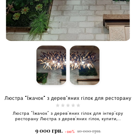
Люстра "Їжачок" з дерев'яних гілок для ресторану
Люстра "Їжачок" з дерев'яних гілок для інтер'єру
ресторану Люстра з дерев'яних гілок, купити,...
Базова
Ціна
9 000 грн.
10 000 грн.
-10%