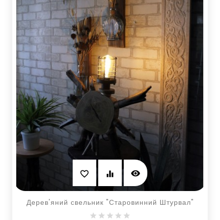
visibility
favorite_border
equalizer
Дерев'яний свельник "Старовинний Штурвал"