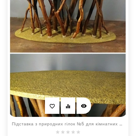
visibility
favorite_border
equalizer
Підставка з природних гілок №5 для кімнатних рослин та квітів