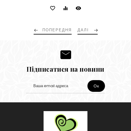
ціна
favorite_border
equalizer
visibility
ПОПЕРЕДНЯ
ДАЛІ
Підписатися на новини