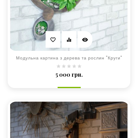
visibility
favorite_border
equalizer
Модульна картина з дерева та рослин "Круги"
Ціна
5 000 грн.