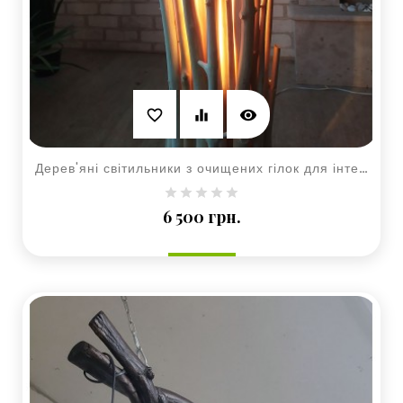
visibility
favorite_border
equalizer
Дерев'яні світильники з очищених гілок для інтер'єру
Ціна
6 500 грн.