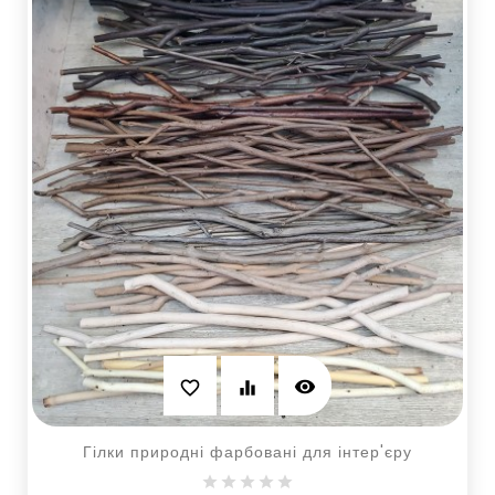
visibility
favorite_border
equalizer
Гілки природні фарбовані для інтер'єру