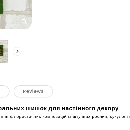
search

р
Reviews
уральних шишок для настінного декору
ння флористичних композицій із штучних рослин, сукуленті