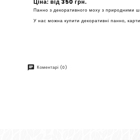
Ціна: від 350 грн.
Панно з декоративного моху з природними ши
У нас можна купити декоративні панно, картин
chat
Коментарі (0)