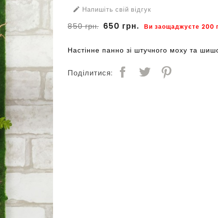
Напишіть свій відгук

650 грн.
850 грн.
Ви заощаджуєте 200 г
Настінне панно зі штучного моху та шиш
Поділитися: