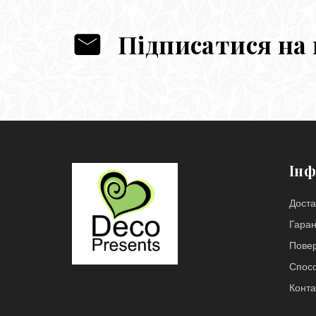
Підписатися на
Інф
Доста
Гаран
Повер
Спос
Конта