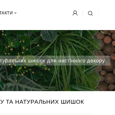
×
×
×
ТАКТИ
атуральних шишок для настінного декору
ХУ ТА НАТУРАЛЬНИХ ШИШОК