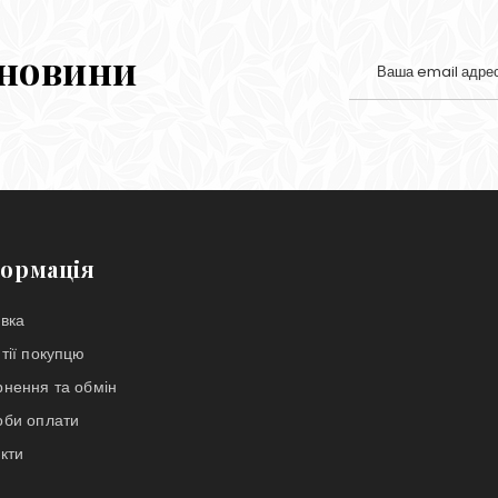
 новини
ормація
вка
тії покупцю
нення та обмін
оби оплати
кти