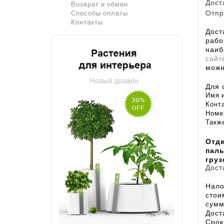
Дост
Возврат и обмен
Отпр
Способы оплаты
Контакты
Дост
рабо
наиб
сайт
можн
Для 
Имя 
Конт
Номе
Также
Отде
паль
груз
Дост
Нало
стои
сумм
Дост
Срок