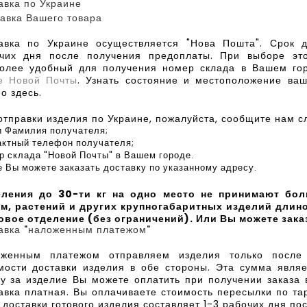
авка по Украине
авка Вашего товара
авка по Украине осуществляется "Нова Пошта". Срок д
чих дня после получения предоплаты. При выборе это
олее удобный для получения номер склада в Вашем го
е Новой Почты
. Узнать состояние и местоположение ва
о здесь.
отправки изделия по Украине, пожалуйста, сообщите нам
и Фамилия получателя;
актный телефон получателя;
р склада "Новой Почты" в Вашем городе.
 Вы можете заказать доставку по указанному адресу.
ления до 30-ти кг на одно место не принимают бол
м, растений и других крупногабаритных изделий длино
овое отделение (без ограничений). Или Вы можете зака
авка "наложенным платежом"
женным платежом отправляем изделия только после
мости доставки изделия в обе стороны. Эта сумма являе
у за изделие Вы можете оплатить при получении заказа 
авка платная. Вы оплачиваете стоимость пересылки по т
 доставки готового изделия составляет 1-3 рабочих дня по