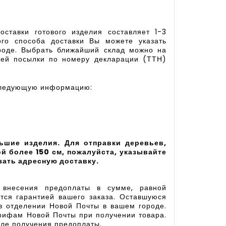
оставки готового изделия составляет 1-3
го способа доставки Вы можете указать
роде. Выбрать ближайший склад можно на
шей посылки по номеру декларации (ТТН)
 следующую информацию:
ьшие изделия. Для отправки деревьев,
й более 150 см, пожалуйста, указывайте
зать адресную доставку.
 внесения предоплаты в сумме, равной
тся гарантией вашего заказа. Оставшуюся
в отделении Новой Почты в вашем городе.
арифам Новой Почты при получении товара.
сле получения предоплаты.