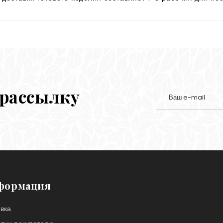
 рассылку
формация
вка