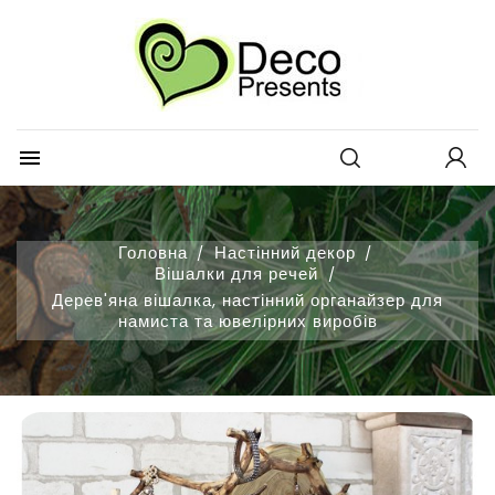
×
×
Додати до списку обраних
Створити список бажань
Увійти
×
товарів
Вам потрібно увійти, щоб зберегти товари у своєму списку
Назва списку бажань
побажань.
Create new list
add_circle_outline

Відміна
Увійти
Відміна
Створити список бажань
Головна
Настінний декор
Вішалки для речей
Дерев'яна вішалка, настінний органайзер для
намиста та ювелірних виробів