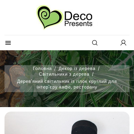
×
×
Додати до списку обраних
Створити список бажань
Увійти
×
товарів
Вам потрібно увійти, щоб зберегти товари у своєму списку
Назва списку бажань
побажань.
Create new list
add_circle_outline

Відміна
Увійти
Відміна
Створити список бажань
Головна
Декор із дерева
Світильники з дерева
Дерев'яний світильник із гілок круглий для
інтер'єру кафе, ресторану