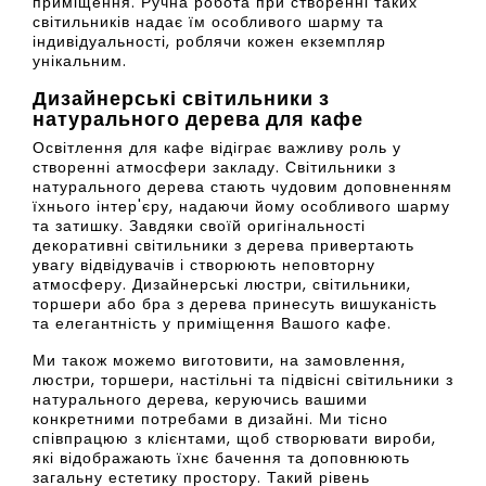
приміщення. Ручна робота при створенні таких
світильників надає їм особливого шарму та
індивідуальності, роблячи кожен екземпляр
унікальним.
Дизайнерські світильники з
натурального дерева для кафе
Освітлення для кафе відіграє важливу роль у
створенні атмосфери закладу. Світильники з
натурального дерева стають чудовим доповненням
їхнього інтер'єру, надаючи йому особливого шарму
та затишку. Завдяки своїй оригінальності
декоративні світильники з дерева привертають
увагу відвідувачів і створюють неповторну
атмосферу. Дизайнерські люстри, світильники,
торшери або бра з дерева принесуть вишуканість
та елегантність у приміщення Вашого кафе.
Ми також можемо виготовити, на замовлення,
люстри, торшери, настільні та підвісні світильники з
натурального дерева, керуючись вашими
конкретними потребами в дизайні. Ми тісно
співпрацюю з клієнтами, щоб створювати вироби,
які відображають їхнє бачення та доповнюють
загальну естетику простору. Такий рівень