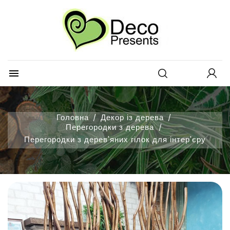
×
×
Додати до списку обраних
Створити список бажань
Увійти
×
товарів
Вам потрібно увійти, щоб зберегти товари у своєму списку
Назва списку бажань
побажань.
Create new list
add_circle_outline

Відміна
Увійти
Відміна
Створити список бажань
Головна
Декор із дерева
Перегородки з дерева
Перегородки з дерев'яних гілок для інтер'єру