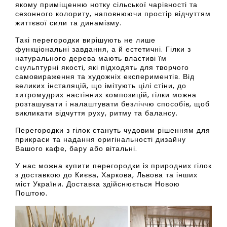
якому приміщенню нотку сільської чарівності та
сезонного колориту, наповнюючи простір відчуттям
життєвої сили та динамізму.
Такі перегородки вирішують не лише
функціональні завдання, а й естетичні. Гілки з
натурального дерева мають властиві їм
скульптурні якості, які підходять для творчого
самовираження та художніх експериментів. Від
великих інсталяцій, що імітують цілі стіни, до
хитромудрих настінних композицій, гілки можна
розташувати і налаштувати безліччю способів, щоб
викликати відчуття руху, ритму та балансу.
Перегородки з гілок стануть чудовим рішенням для
прикраси та надання оригінальності дизайну
Вашого кафе, бару або вітальні.
У нас можна купити перегородки із природних гілок
з доставкою до Києва, Харкова, Львова та інших
міст України. Доставка здійснюється Новою
Поштою.