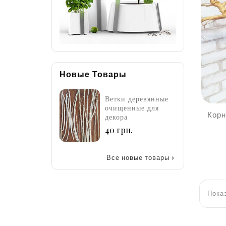
Новые Товары
тки деревянные
Ветки деревянные
В
ищенные для
очищенные для
о
Корн
ора
декора
д
Цена
Цена
 грн.
40 грн.
4
Все новые товары

Показ