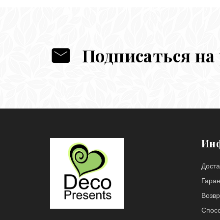
Подписаться на
Ин
Доста
Гара
Возвр
Спос