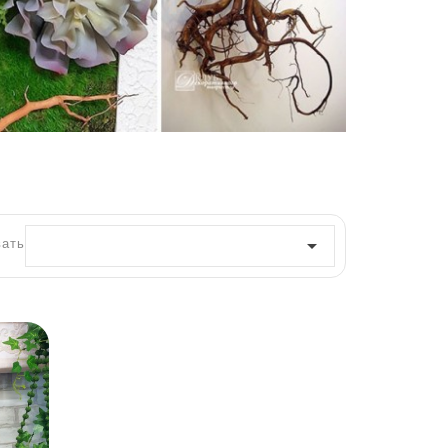
ать по:
