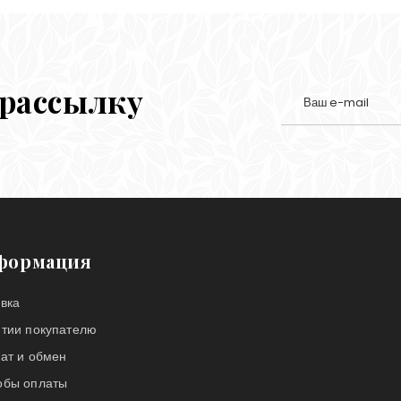
 рассылку
формация
вка
нтии покупателю
ат и обмен
обы оплаты