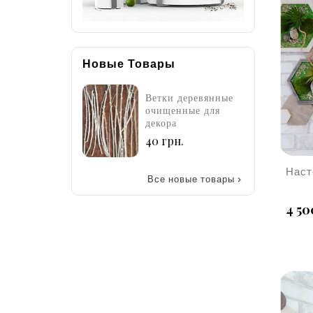
Новые Товары
тки деревянные
Ветки деревянные
В
ищенные для
очищенные для
о
ора
декора
д
Цена
Цена
 грн.
40 грн.
4
Все новые товары

4 50