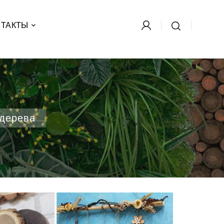
×
×
×
×
НТАКТЫ
 дерева