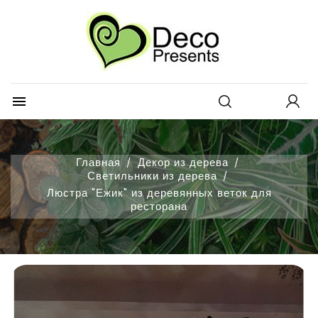
×
×
×
Добавить в избранное
Create wishlist
Войти
Create new list
add_circle_outline
You need to be logged in to save products in your
Wishlist name
wishlist.

Отмена
Войти
Отмена
Create wishlist
Главная
Декор из дерева
Светильники из дерева
Люстра "Ежик" из деревянных веток для
ресторана