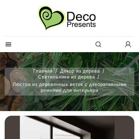
×
×
×
Добавить в избранное
Create wishlist
Войти
Create new list
add_circle_outline
You need to be logged in to save products in your
Wishlist name
wishlist.

Отмена
Войти
Отмена
Create wishlist
Главная
Декор из дерева
Светильники из дерева
Люстра из деревянных веток с декоративными
ремнями для интерьера