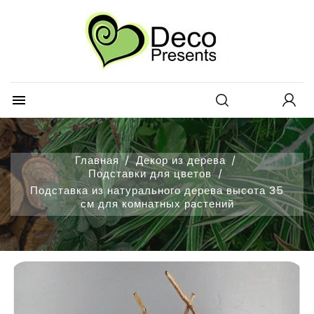
×
×
×
Добавить в избранное
Create wishlist
Войти
Create new list
add_circle_outline
You need to be logged in to save products in your
Wishlist name
wishlist.

Отмена
Войти
Отмена
Create wishlist
Главная
Декор из дерева
Подставки для цветов
Подставка из натурального дерева высота 35
см для комнатных растений